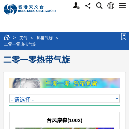
个
语
搜
分
选
人
言
寻
享
单
版
网
站
>
天气
>
热带气旋
>
二零一零热带气旋
二零一零热带气旋
台风康森(1002)