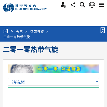
个
语
搜
分
选
人
言
寻
享
单
版
网
站
>
天气
>
热带气旋
>
二零一零热带气旋
二零一零热带气旋