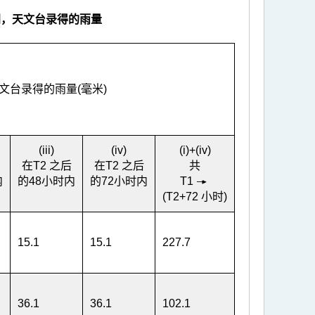
间，天文台录得的雨量
文台录得的雨量(毫米)
(iii)
(iv)
(i)+(iv)
在T
2
之后
在T
2
之后
共
内
的48小时内
的72小时内
T
1
(T
2
+72 小时)
15.1
15.1
227.7
36.1
36.1
102.1