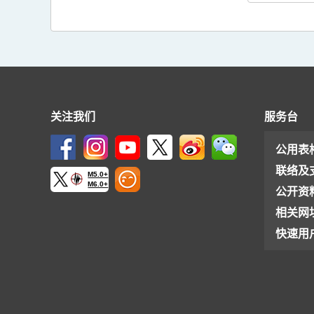
关注我们
服务台
公用表
联络及
M5.0+
M6.0+
公开资
相关网
快速用