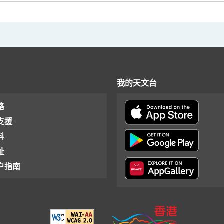
我的天文台
格
支援
料
址
户指南