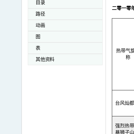
目录
二零一零
路径
动画
图
表
热带气
称
其他资料
台风灿
强烈热
暴狮子