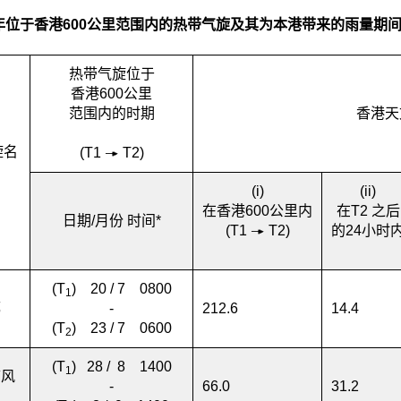
年位于香港600公里范围内的热带气旋及其为本港带来的雨量期
热带气旋位于
香港600公里
范围内的时期
香港天
旋名
(T
1
T
2
)
(i)
(ii)
在香港600公里内
在T
2
之后
日期/月份 时间*
(T
1
T
2
)
的24小时
(T
) 20 / 7 0800
1
都
-
212.6
14.4
(T
) 23 / 7 0600
2
(T
) 28 / 8 1400
1
带风
-
66.0
31.2
山