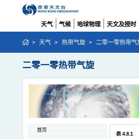
天气
气候
地球物理
天文及授时
展
展
展
展
开
开
开
开
>
天气
>
热带气旋
>
二零一零热带气
二零一零热带气旋
首页
表 4.8.