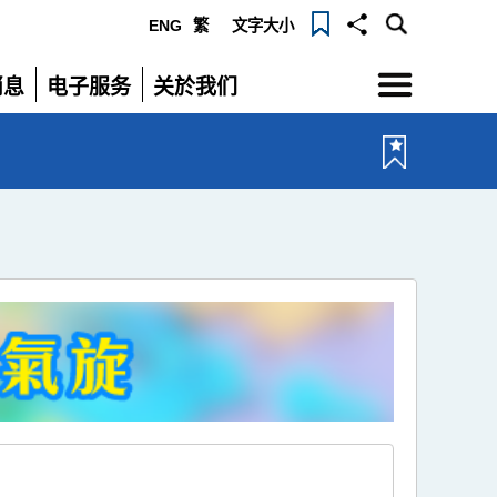
ENG
繁
文字大小
选
消息
电子服务
关於我们
单
展
展
开
开