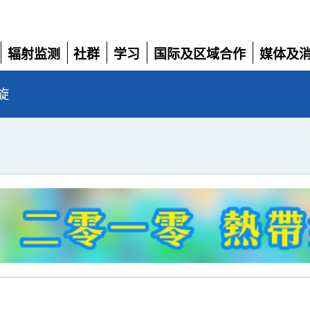
辐射监测
社群
学习
国际及区域合作
媒体及
展
展
展
展
展
开
开
开
开
开
旋
1