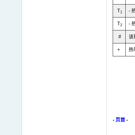
T
-
1
T
-
2
#
该
+
热
-
页首
-