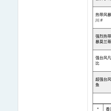
热带风
川 #
强烈热
暴莫兰蒂
强台风
比
超强台
鱼
*
香