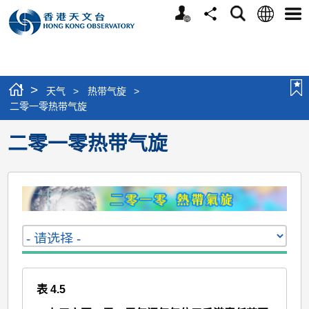
个
语
搜
分
选
人
言
寻
享
单
版
网
站
>
天气
>
热带气旋
>
二零一零热带气旋
二零一零热带气旋
表 4.5