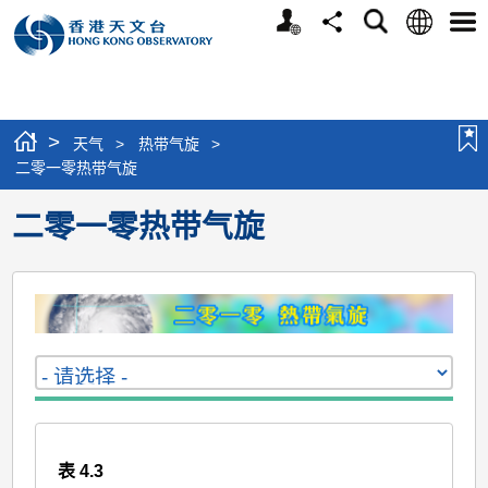
个
语
搜
分
选
人
言
寻
享
单
版
网
站
>
天气
>
热带气旋
>
二零一零热带气旋
二零一零热带气旋
表 4.3