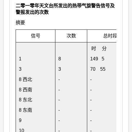
二零一零年天文台所发出的热带气旋警告信号及
警报发出的次数
摘要
信号
次数
总时段
时 分
1
8
149 5
3
3
70 55
8 西北
-
-
8 西南
-
-
8 东北
-
-
8 东南
-
-
9
-
-
10
-
-