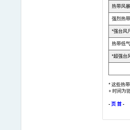
热带风
强烈热
*强台
热带低
*超强
* 这些
+ 时间为
-
页 首
-