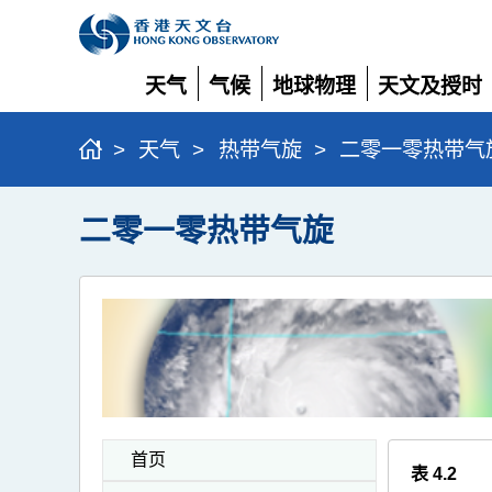
天气
气候
地球物理
天文及授时
展
展
展
展
开
开
开
开
>
天气
>
热带气旋
>
二零一零热带气
二零一零热带气旋
首页
表 4.2