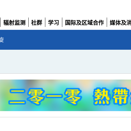
辐射监测
社群
学习
国际及区域合作
媒体及
展
展
展
展
展
开
开
开
开
开
旋