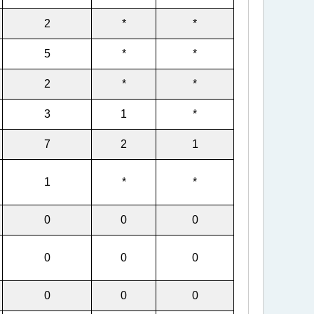
2
*
*
5
*
*
2
*
*
3
1
*
7
2
1
1
*
*
0
0
0
0
0
0
0
0
0