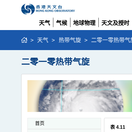
天气
气候
地球物理
天文及授时
展
展
展
展
开
开
开
开
>
天气
>
热带气旋
>
二零一零热带气
二零一零热带气旋
首页
表 4.11