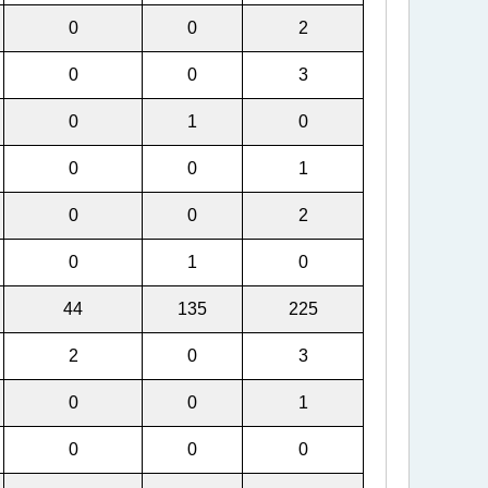
0
0
2
0
0
3
0
1
0
0
0
1
0
0
2
0
1
0
44
135
225
2
0
3
0
0
1
0
0
0