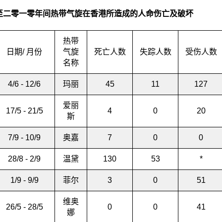
至二零一零年间热带气旋在香港所造成的人命伤亡及破坏
热带
日期/ 月份
气旋
死亡人数
失踪人数
受伤人数
名称
4/6 - 12/6
玛丽
45
11
127
爱丽
17/5 - 21/5
4
0
20
斯
7/9 - 10/9
奥嘉
7
0
0
28/8 - 2/9
温黛
130
53
*
1/9 - 9/9
菲尔
3
0
51
维奥
26/5 - 28/5
0
0
41
娜