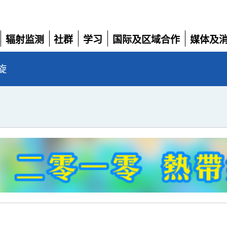
辐射监测
社群
学习
国际及区域合作
媒体及
展
展
展
展
展
开
开
开
开
开
旋