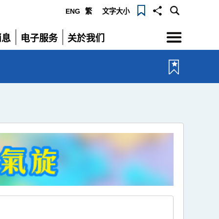
ENG
繁
文字大小
选
消息
电子服务
关於我们
单
展
展
开
开