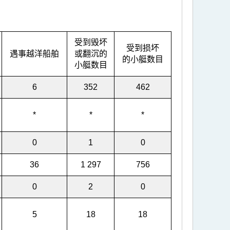
受到毁坏
受到损坏
遇事越洋船舶
或翻沉的
的小艇数目
小艇数目
6
352
462
*
*
*
0
1
0
36
1 297
756
0
2
0
5
18
18