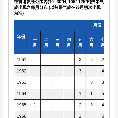
在香港责任范围内(10°-30°N, 105°-125°E)热带气
旋出现之每月分布 (以热带气旋在该月初次出现
为准)
月份
年份
一
二
三
四
五
六
七
八
月
月
月
月
月
月
月
月
1961
3
5
2
5
1962
3
4
5
1963
3
3
3
1964
1
1
5
3
1965
1
2
3
4
3
1966
2
5
2