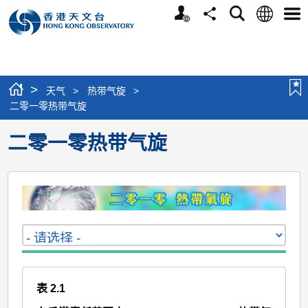
个
语
搜
分
选
人
言
寻
享
单
版
网
站
>
天气
>
热带气旋
>
二零一零热带气旋
二零一零热带气旋
表 2.1