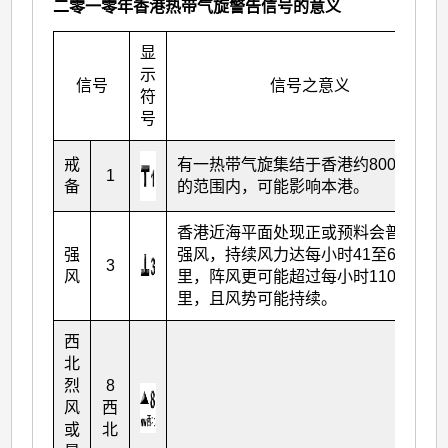
二零一零年香港热带气旋警告信号的意义
显
示
信号
信号之意义
符
号
戒
有一热带气旋集结于香港约800公里
1
备
的范围内，可能影响本港。
香港近海平面处现正或预料会普遍吹
强
强风，持续风力达每小时41至62公
3
风
里，阵风更可能超过每小时110公
里，且风势可能持续。
西
北
烈
8
风
西
或
北