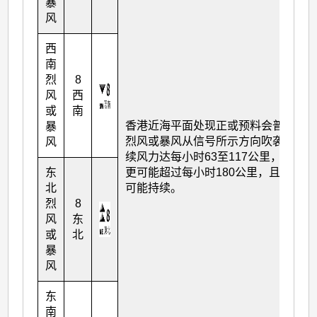
暴
风
西
南
烈
8
风
西
或
南
香港近海平面处现正或预料会普遍受
暴
烈风或暴风从信号所示方向吹袭，持
风
续风力达每小时63至117公里，阵风
东
更可能超过每小时180公里，且风势
北
可能持续。
烈
8
风
东
或
北
暴
风
东
南