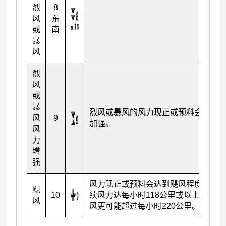
烈
8
风
东
或
南
暴
风
烈
风
或
暴
烈风或暴风的风力现正或预料会显著
风
9
加强。
风
力
增
强
风力现正或预料会达到飓风程度，持
飓
10
续风力达每小时118公里或以上，阵
风
风更可能超过每小时220公里。