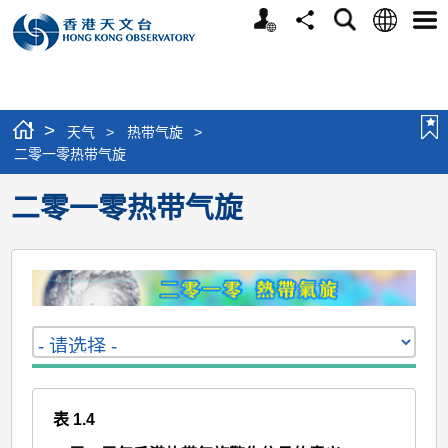
个
语
搜
分
选
人
言
寻
享
单
版
网
站
>
天气
>
热带气旋
>
二零一零热带气旋
二零一零热带气旋
表 1.4