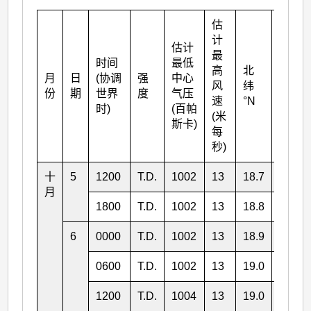
估
计
估计
最
时间
最低
高
北
月
日
(协调
强
中心
东经
风
纬
份
期
世界
度
气压
°E
速
°N
时)
(百帕
(米
斯卡)
每
秒)
十
5
1200
T.D.
1002
13
18.7
108.6
月
1800
T.D.
1002
13
18.8
108.5
6
0000
T.D.
1002
13
18.9
108.2
0600
T.D.
1002
13
19.0
108.0
1200
T.D.
1004
13
19.0
107.9