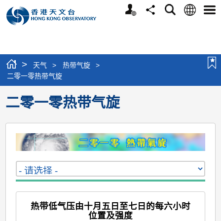
个
语
搜
分
选
人
言
寻
享
单
版
网
站
>
天气
>
热带气旋
>
二零一零热带气旋
二零一零热带气旋
热带低气压由十月五日至七日的每六小时
位置及强度