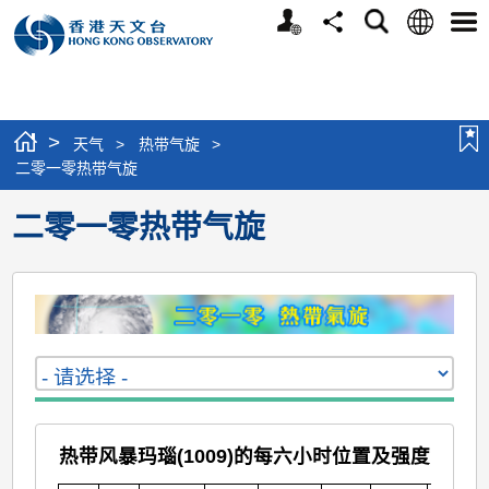
个
语
搜
分
选
人
言
寻
享
单
版
网
站
>
天气
>
热带气旋
>
二零一零热带气旋
二零一零热带气旋
热带风暴玛瑙(1009)的每六小时位置及强度