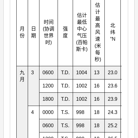
估
计
估计
最
时间
最低
高
北
月
日
(协调
强
中心
东经
风
纬
份
期
世界
度
气压
°E
速
°N
时)
(百帕
(米
斯卡)
每
秒)
九
3
0600
T.D.
1004
13
23.0
131.0
月
1200
T.D.
1002
16
23.6
129.7
1800
T.D.
1002
16
23.9
128.9
4
0000
T.S.
998
18
24.3
128.1
0600
T.S.
998
18
25.2
127.4