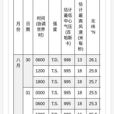
估
估计
计
最低
最
时间
中心
高
北
月
日
(协调
强
东经
气压
风
纬
份
期
世界
度
°E
(百
速
°N
时)
帕斯
(米
卡)
每
秒)
八
30
0600
T.D.
998
13
26.1
122.7
月
1200
T.S.
995
18
25.9
122.0
1800
T.S.
995
18
25.7
121.4
31
0000
T.S.
995
18
25.5
120.6
0600
T.S.
995
18
25.3
120.1