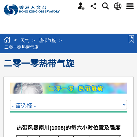
个
语
搜
分
选
人
言
寻
享
单
版
网
站
>
天气
>
热带气旋
>
二零一零热带气旋
二零一零热带气旋
热带风暴南川(1008)的每六小时位置及强度