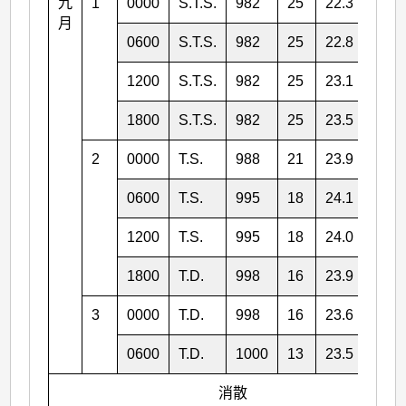
九
1
0000
S.T.S.
982
25
22.3
119.
月
0600
S.T.S.
982
25
22.8
119.
1200
S.T.S.
982
25
23.1
118.
1800
S.T.S.
982
25
23.5
118.
2
0000
T.S.
988
21
23.9
117.
0600
T.S.
995
18
24.1
116.
1200
T.S.
995
18
24.0
115.
1800
T.D.
998
16
23.9
114.
3
0000
T.D.
998
16
23.6
113.
0600
T.D.
1000
13
23.5
113.
消散