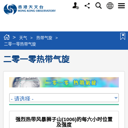
个
语
搜
分
选
人
言
寻
享
单
版
网
站
>
天气
>
热带气旋
>
二零一零热带气旋
二零一零热带气旋
强烈热带风暴狮子山(1006)的每六小时位置
及强度