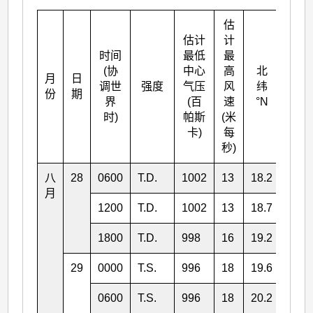
估
估计
计
时间
最低
最
(协
中心
高
北
月
日
东经
调世
强度
气压
风
纬
份
期
°E
界
(百
速
°N
时)
帕斯
(米
卡)
每
秒)
八
28
0600
T.D.
1002
13
18.2
117.
月
1200
T.D.
1002
13
18.7
116.
1800
T.D.
998
16
19.2
116.
29
0000
T.S.
996
18
19.6
116.
0600
T.S.
996
18
20.2
116.