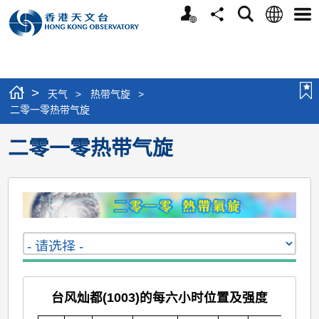
个
语
搜
分
选
人
言
寻
享
单
版
网
站
>
天气
>
热带气旋
>
二零一零热带气旋
二零一零热带气旋
台风灿都(1003)的每六小时位置及强度