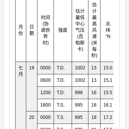
估
估计
计
时间
最低
最
(协
中心
高
北
月
日
东经
调世
强度
气压
风
纬
份
期
°E
界
(百
速
°N
时)
帕斯
(米
卡)
每
秒)
七
19
0000
T.D.
1002
13
15.0
118.
月
0600
T.D.
1002
13
15.1
117.
1200
T.D.
998
16
15.5
116.
1800
T.S.
995
18
16.1
116.
20
0000
T.S.
995
18
17.2
115.