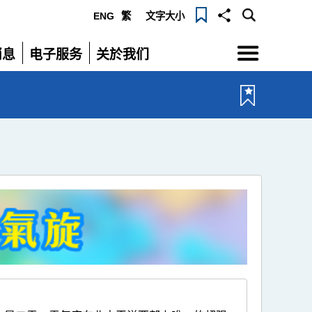
ENG
繁
文字大小
选
消息
电子服务
关於我们
单
展
展
开
开