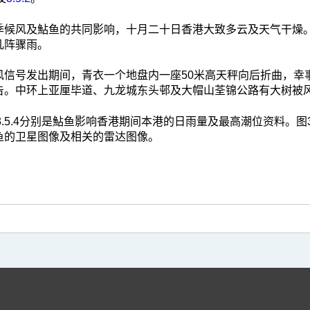
季候风及鮎鱼的共同影响，十月二十日香港大致多云及天气干燥
几阵骤雨。
风信号发出期间，青衣一个地盘内一座50米高天秤向后折曲，幸
告。中环上亚厘毕道、九龙城东头邨及大帽山荃锦公路有大树被
3及3.5.4分别是鮎鱼影响香港期间本港的日雨量及最高潮位资料。图3.
鱼的卫星图像及相关的雷达图像。