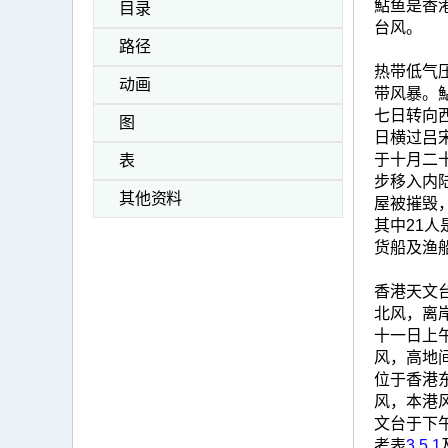
鮎鱼是香
目录
台风。
路径
热带低气
动画
带风暴。
七日转向
图
日横过吕
于十月二
表
步移入内
其他资料
屋被摧毁，
其中21
货船及渔
香港天文
北风，离
十一日上
风，高地
位于香港
风，本港
文台于下
考表
3.5.1