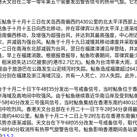
港天文台在二零一零年第五个需要发出警告信号的热带气旋。它
压鮎鱼于十月十三日在关岛西南偏西约430公里的北太平洋西部
鮎鱼于十月十五日向西北移动，并在菲律宾以东的太平洋上逐渐
西南偏西移动，及增强为超强台风，并达到其最高强度，中心附近
宋，并减弱为强台风。鮎鱼于十月十九日减慢其移动速度并采取
十二日在南海东北部减弱为台风，翌日在福建漳浦沿岸登陆，并
陆，早上在福建消散。根据报章报导，鮎鱼吹袭期间，菲律宾最少有
稻米损失达15亿披索(约港币2.7亿元)。鮎鱼为台湾带来大雨，
人是由于旅游巴在公路发生山泥倾泻时失踪。鮎鱼造成福建超过64
船分别在福建及浙江海域沉没，共有一人死亡、20人失踪。此外，
台于十月二十日下午4时35分发出一号戒备信号，当时鮎鱼位于香
岸海域及高地间中吹强风。由于鮎鱼继续靠近华南沿岸及受到鮎
午5时40分改发三号强风信号，当时鮎鱼集结在香港东南约480
间中吹烈风。香港天文台总部在十月二十一日下午2时34分录得最低
东南约440公里。鮎鱼于十月二十二日上午2时左右在香港东南偏
风势亦逐渐减弱。天文台在下午6时05分改发一号戒备信号，取
午8时40分取消所有热带气旋警告信号。鮎鱼影响香港期间各站
及
3.5.2
。