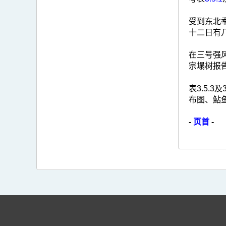
受到东北
十二日有
在三号强
宗塌树报
表3.5.
布图、鮎
-
页首
-