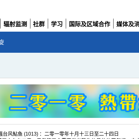
辐射监测
社群
学习
国际及区域合作
媒体及
展
展
展
展
展
开
开
开
开
开
旋
强台风鮎鱼 (1013) ：二零一零年十月十三日至二十四日