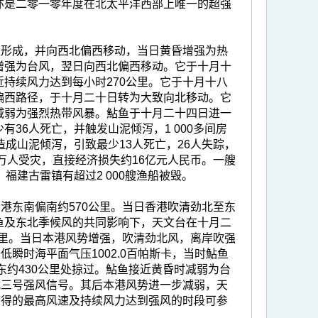
亦是二零一零年度在北太平洋西部上唯一的超强
上形成，并向西北偏西移动，当日黄昏增强为热
增强为台风，翌日向西北偏西移动。它于十月十
持续风力达到每小时270公里。它于十月十八
偏西路径，于十月二十日转为大致向北移动。它
减弱为强烈热带风暴。鮎鱼于十月二十四日进一
36人死亡，并触发山泥倾泻，1 000多间房
造成山泥倾泻，引致最少13人死亡，26人失踪，
万人受灾，直接经济损失约16亿元人民币。一艘
福建古雷镇有超过2 000艘渔船被毁。
港东南偏南约570公里。当日香港吹清劲北至东
鱼及东北季候风的共同影响下，天文台在十月二
公里。当日本港风势增强，吹清劲北风，离岸吹强
瞬时海平面气压1002.0百帕斯卡，当时鮎鱼
东约430公里处掠过。鮎鱼接近黄昏时减弱为台
代三号强风信号。其后本港风势进一步减弱，天
录得的最高风速及持续风力达到强风的时段可参