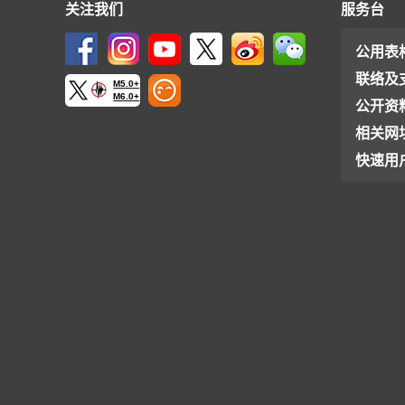
关注我们
服务台
公用表
联络及
M5.0+
M6.0+
公开资
相关网
快速用