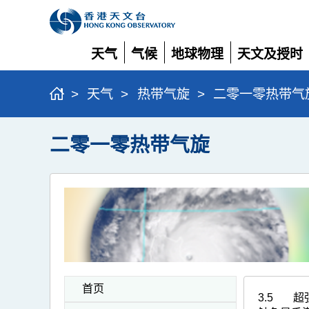
天气
气候
地球物理
天文及授时
展
展
展
展
开
开
开
开
>
天气
>
热带气旋
>
二零一零热带气
二零一零热带气旋
首页
3.5
超