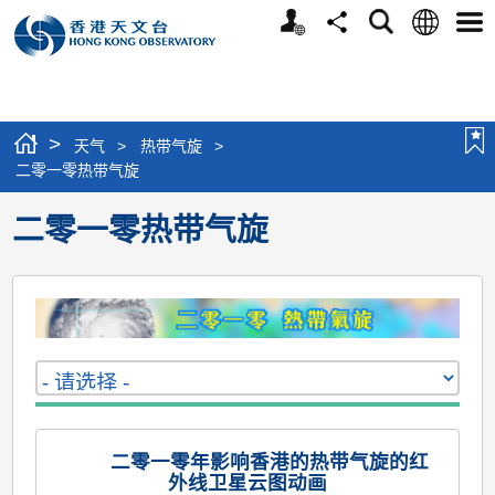
个
语
搜
分
选
人
言
寻
享
单
版
网
站
>
天气
>
热带气旋
>
二零一零热带气旋
二零一零热带气旋
二零一零年影响香港的热带气旋的红
外线卫星云图动画