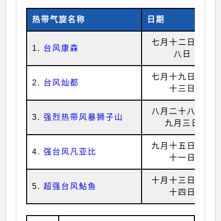
热带气旋名称
日期
七月十二日至十
1.
台风康森
八日
七月十九日至二
2.
台风灿都
十三日
八月二十八日至
3.
强烈热带风暴狮子山
九月三日
九月十五日至二
4.
强台风凡亚比
十一日
十月十三日至二
5.
超强台风鮎鱼
十四日