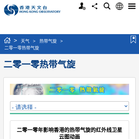
个
语
搜
分
选
人
言
寻
享
单
版
网
站
>
天气
>
热带气旋
>
二零一零热带气旋
二零一零热带气旋
二零一零年影响香港的热带气旋的红外线卫星
云图动画