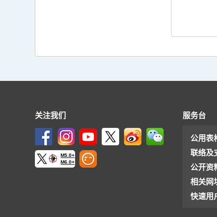
关注我们
服务台
公用表
联络及
M5.0+
M6.0+
公开资
相关网
快速用