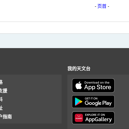
-
页首
-
我的天文台
格
支援
料
址
户指南