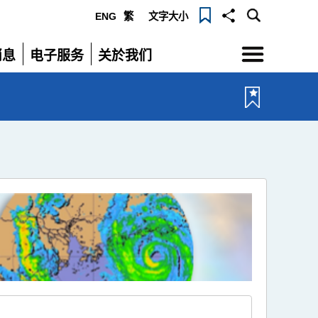
ENG
繁
文字大小
选
消息
电子服务
关於我们
单
展
展
开
开