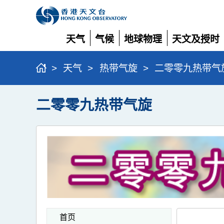
天气
气候
地球物理
天文及授时
展
展
展
展
开
开
开
开
>
天气
>
热带气旋
>
二零零九热带气
二零零九热带气旋
首页