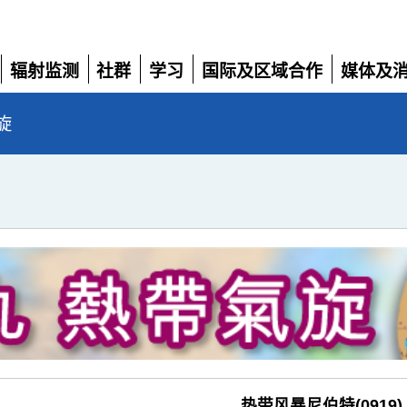
辐射监测
社群
学习
国际及区域合作
媒体及
展
展
展
展
展
开
开
开
开
开
旋
热带风暴尼伯特(0919)