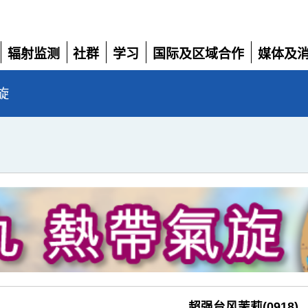
辐射监测
社群
学习
国际及区域合作
媒体及
展
展
展
展
展
开
开
开
开
开
旋
超强台风茉莉(0918)