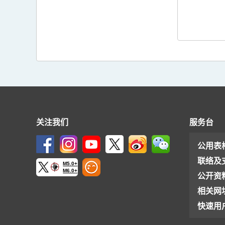
关注我们
服务台
公用表
联络及
M5.0+
M6.0+
公开资
相关网
快速用