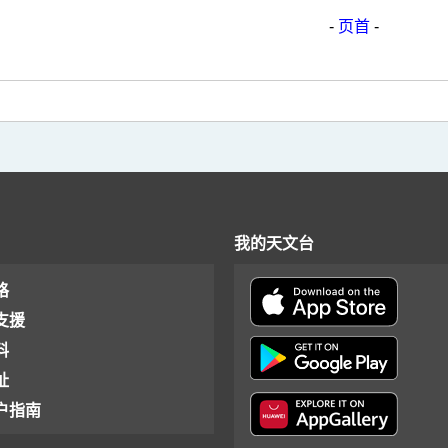
-
页首
-
我的天文台
格
支援
料
址
户指南