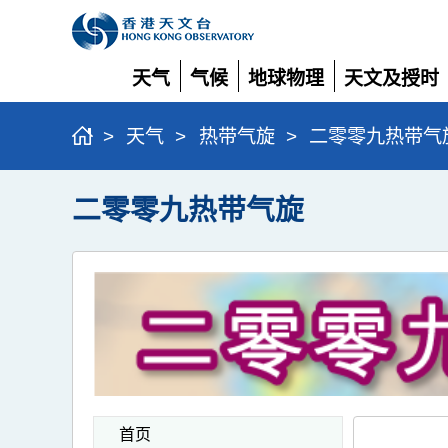
天气
气候
地球物理
天文及授时
展
展
展
展
开
开
开
开
>
天气
>
热带气旋
>
二零零九热带气
二零零九热带气旋
首页