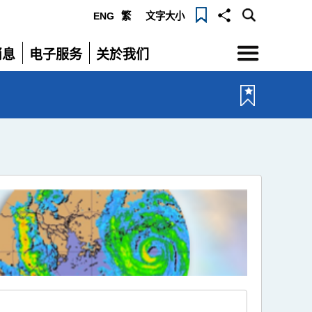
ENG
繁
文字大小
选
消息
电子服务
关於我们
单
展
展
开
开