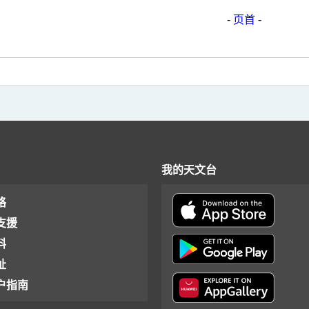
-
页首
-
我的天文台
格
支援
料
址
户指南