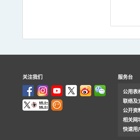
关注我们
服务台
公用表
联络及
M5.0+
M6.0+
公开资
相关网
快速用