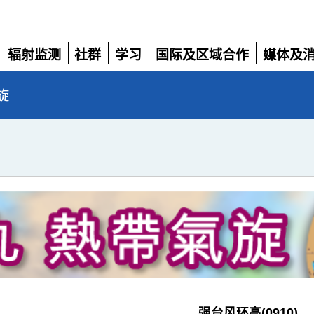
辐射监测
社群
学习
国际及区域合作
媒体及
展
展
展
展
展
开
开
开
开
开
旋
强台风环高(0910)