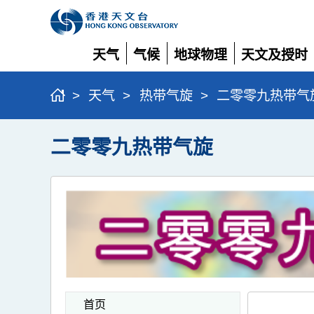
天气
气候
地球物理
天文及授时
展
展
展
展
开
开
开
开
>
天气
>
热带气旋
>
二零零九热带气
二零零九热带气旋
首页