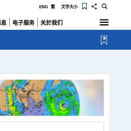
ENG
繁
文字大小
选
消息
电子服务
关於我们
单
展
展
开
开