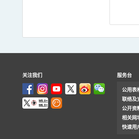
关注我们
服务台
公用表
联络及
M5.0+
M6.0+
公开资
相关网
快速用