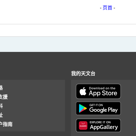
-
页首
-
我的天文台
格
支援
料
址
户指南