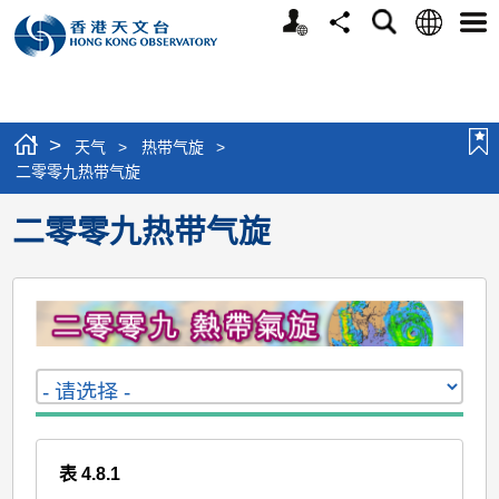
个
语
搜
分
选
人
言
寻
享
单
版
网
站
>
天气
>
热带气旋
>
二零零九热带气旋
二零零九热带气旋
表 4.8.1