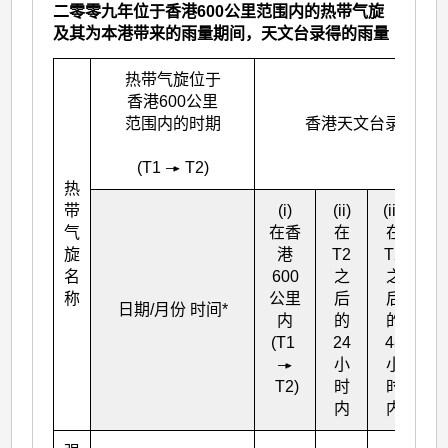
二零零九年位于香港600公里范围内的热带气旋
及其为本港带来的雨量期间，天文台录得的雨量
热带气旋位于
香港600公里
范围内的时期
香港天文台录得的雨
(T
1
T
2
)
热
带
(i)
(ii)
(iii)
(
气
在香
在
在
旋
港
T
2
T
2
名
600
之
之
的
称
公里
后
后
日期/月份 时间*
内
的
的
(T
1
24
48
小
小
T
2
)
时
时
内
内