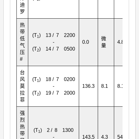
迪
罗
热
带
(T
) 13 / 7 2200
1
低
微
-
0.0
4.8
6.
气
量
(T
) 14 / 7 0500
2
压
#
台
风
(T
) 18 / 7 0200
1
莫
-
136.3
8.1
8.1
8.
拉
(T
) 19 / 7 2000
2
菲
强
烈
热
(T
) 2 / 8 1300
1
带
-
143.5
4.3
54.0
56