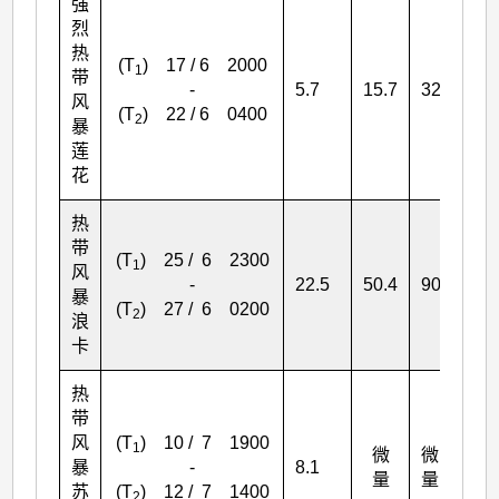
强
烈
热
(T
) 17 / 6 2000
1
带
-
5.7
15.7
32.7
36
风
(T
) 22 / 6 0400
2
暴
莲
花
热
带
(T
) 25 / 6 2300
1
风
-
22.5
50.4
90.8
90
暴
(T
) 27 / 6 0200
2
浪
卡
热
带
风
(T
) 10 / 7 1900
1
微
微
+
暴
-
8.1
3
量
量
苏
(T
) 12 / 7 1400
2