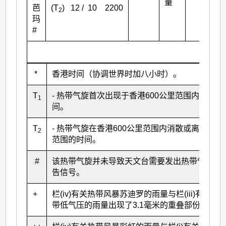
量
芭
(T
) 12 / 10 2200
2
玛
#
*
香港时间（协调世界时加八小时）。
T
- 热带气旋首次出现于香港600公里范围内的时
1
间。
T
- 热带气旋在香港600公里范围内消散或离开该
2
范围的时间。
#
该热带气旋并未导致天文台需要发出热带气旋警
告信号。
+
栏(iv)有关热带风暴苏迪罗的雨量与栏(iii)有关热
带低气压的雨量出现了3.1毫米的重叠部份。