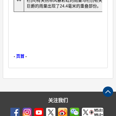
++
栏(iv)有关热带风暴彩虹的雨量与栏(i)有关台风
巨爵的雨量出现了24.4毫米的重叠部份。
-
页首
-
关注我们
M5.0+
M6.0+