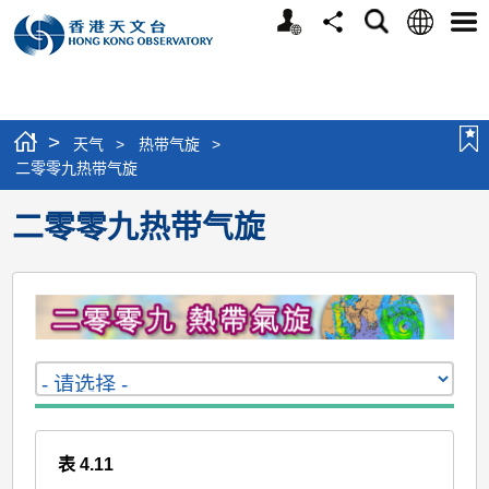
个
语
搜
分
选
人
言
寻
享
单
版
网
站
>
天气
>
热带气旋
>
二零零九热带气旋
二零零九热带气旋
表 4.11