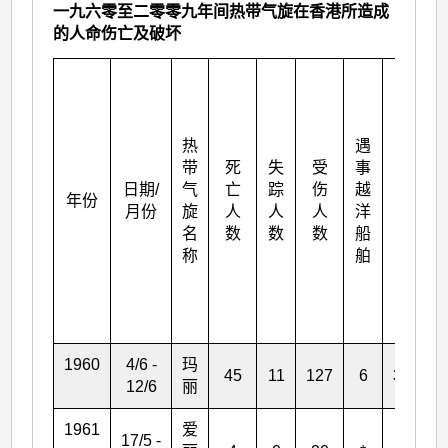
一九六零至二零零九年间热带气旋在香港所造成
的人命伤亡及破坏
受
到
毁
热
遇
坏
带
死
失
受
事
或
日期/
气
亡
踪
伤
越
翻
年份
月份
旋
人
人
人
洋
沉
名
数
数
数
船
的
称
舶
小
艇
数
目
1960
4/6 -
玛
45
11
127
6
352
12/6
丽
1961
爱
17/5 -