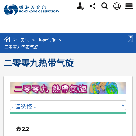
个
语
搜
分
选
人
言
寻
享
单
版
网
站
>
天气
>
热带气旋
>
二零零九热带气旋
二零零九热带气旋
表 2.2