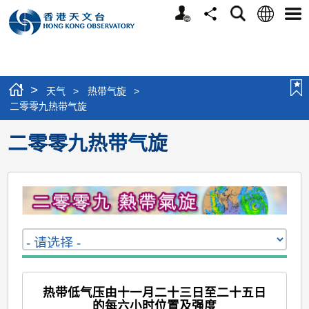
个
语
搜
分
选
人
言
寻
享
单
版
网
站
>
天气
>
热带气旋
>
二零零九热带气旋
二零零九热带气旋
热带低气压由十一月二十三日至二十五日
的每六小时位置及强度