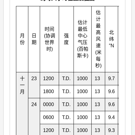
估
计
估计
最
时间
最低
高
北
月
日
(协调
强
中心
东经
风
纬
份
期
世界
度
气压
°E
速
°N
时)
(百帕
(米
斯卡)
每
秒)
十
23
1200
T.D.
1000
13
9.7
127.2
一
1800
T.D.
1000
13
9.6
127.1
月
24
0000
T.D.
1000
13
9.6
127.1
0600
T.D.
1000
13
9.4
126.8
1200
T.D.
1000
13
9.3
126.7