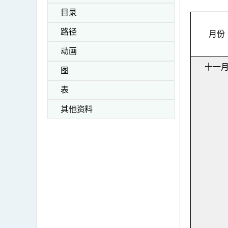
目录
路径
月份
动画
十一
图
表
其他资料