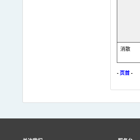
消散
-
页首
-