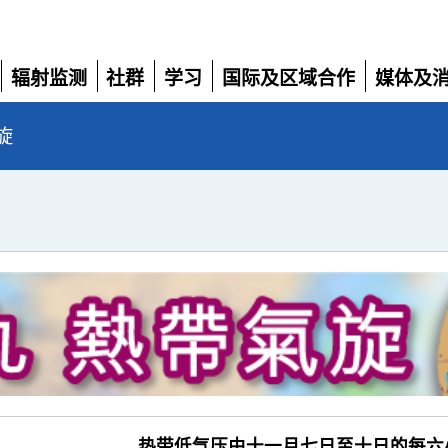
辐射监测
社群
学习
国际及区域合作
媒体及
展
展
展
展
展
开
开
开
开
开
旋
热带低气压由十一月七日至十日的每六