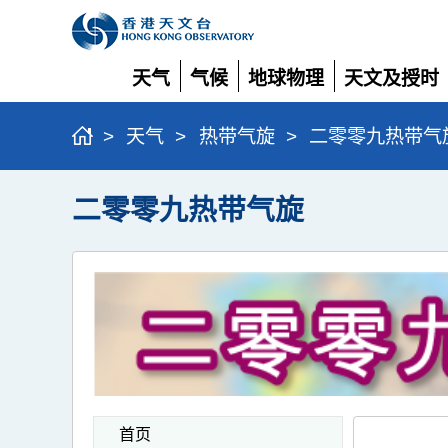
天气
气候
地球物理
天文及授时
展
展
展
展
开
开
开
开
>
天气
>
热带气旋
>
二零零九热带气
二零零九热带气旋
首页