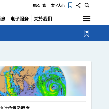
ENG
繁
文字大小
选
消息
电子服务
关於我们
单
展
展
开
开
小时位置及强度