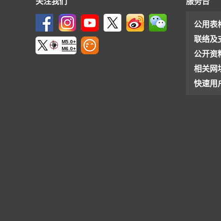
关注我们
服务台
公用表
联络及
M5.0+
M6.0+
公开资
相关网
快速用