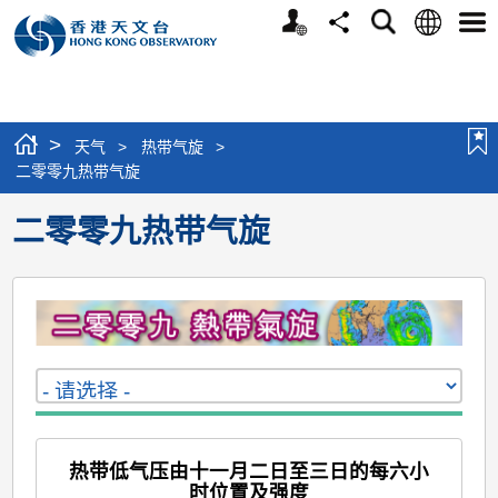
个
语
搜
分
选
人
言
寻
享
单
版
网
站
>
天气
>
热带气旋
>
二零零九热带气旋
二零零九热带气旋
热带低气压由十一月二日至三日的每六小
时位置及强度