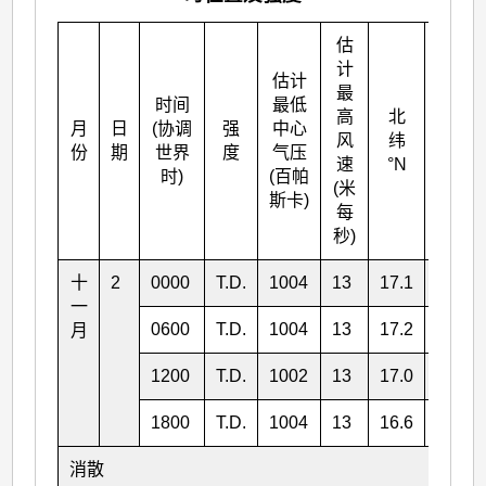
估
计
估计
最
时间
最低
高
北
月
日
(协调
强
中心
东经
风
纬
份
期
世界
度
气压
°E
速
°N
时)
(百帕
(米
斯卡)
每
秒)
十
2
0000
T.D.
1004
13
17.1
125.8
一
0600
T.D.
1004
13
17.2
125.1
月
1200
T.D.
1002
13
17.0
124.4
1800
T.D.
1004
13
16.6
123.8
消散