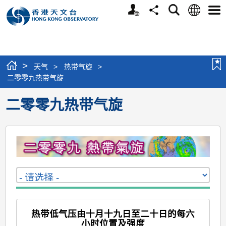
个
语
搜
分
选
人
言
寻
享
单
版
网
站
>
天气
>
热带气旋
>
二零零九热带气旋
二零零九热带气旋
热带低气压由十月十九日至二十日的每六
小时位置及强度