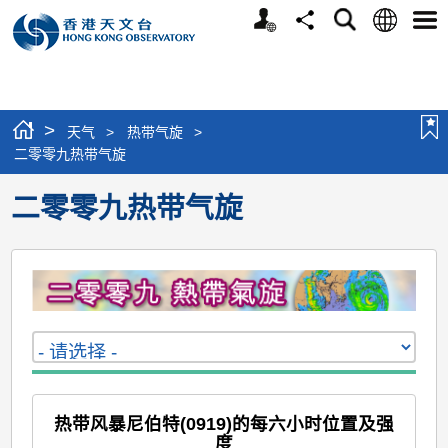
个
语
搜
分
选
人
言
寻
享
单
版
网
站
>
天气
>
热带气旋
>
二零零九热带气旋
二零零九热带气旋
热带风暴尼伯特(0919)的每六小时位置及强
度