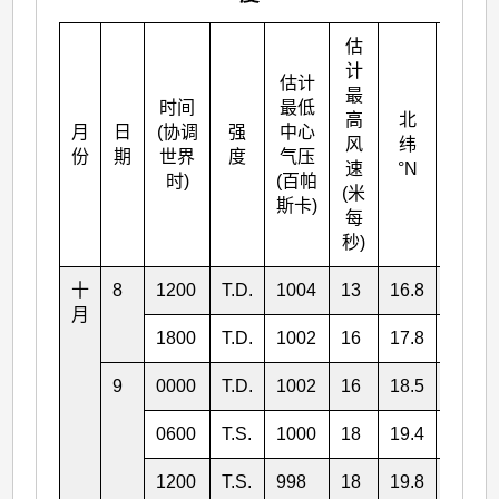
估
计
估计
最
时间
最低
高
北
月
日
(协调
强
中心
东经
风
纬
份
期
世界
度
气压
°E
速
°N
时)
(百帕
(米
斯卡)
每
秒)
十
8
1200
T.D.
1004
13
16.8
143.4
月
1800
T.D.
1002
16
17.8
143.2
9
0000
T.D.
1002
16
18.5
143.1
0600
T.S.
1000
18
19.4
142.7
1200
T.S.
998
18
19.8
142.5