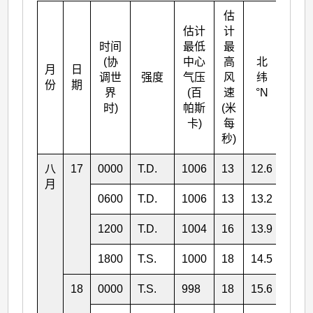
估
估计
计
时间
最低
最
(协
中心
高
北
月
日
东经
调世
强度
气压
风
纬
份
期
°E
界
(百
速
°N
时)
帕斯
(米
卡)
每
秒)
八
17
0000
T.D.
1006
13
12.6
159.
月
0600
T.D.
1006
13
13.2
158.
1200
T.D.
1004
16
13.9
158.
1800
T.S.
1000
18
14.5
158.
18
0000
T.S.
998
18
15.6
157.