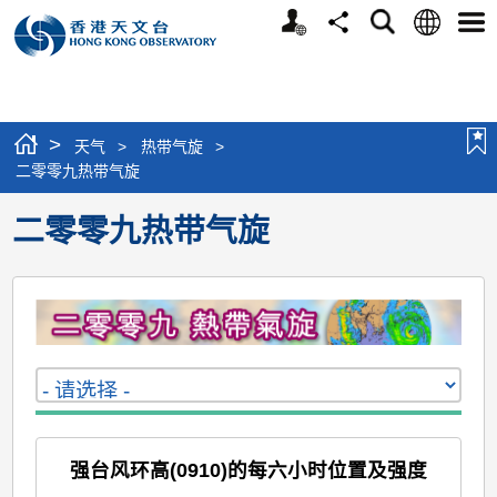
个
语
搜
分
选
人
言
寻
享
单
版
网
站
>
天气
>
热带气旋
>
二零零九热带气旋
二零零九热带气旋
强台风环高(0910)的每六小时位置及强度