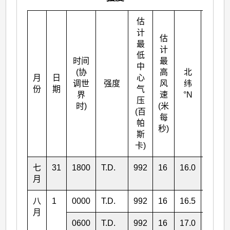
估
计
估
最
计
低
时间
最
中
(协
高
北
月
日
心
东经
调世
强度
风
纬
份
期
气
°E
界
速
°N
压
时)
(米
(百
每
帕
秒)
斯
卡)
七
31
1800
T.D.
992
16
16.0
127.5
月
八
1
0000
T.D.
992
16
16.5
126.1
月
0600
T.D.
992
16
17.0
124.5