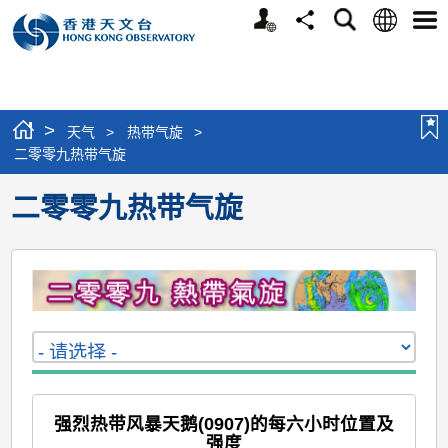
个
语
搜
分
选
人
言
寻
享
单
版
网
站
>
天气
>
热带气旋
>
二零零九热带气旋
二零零九热带气旋
强烈热带风暴天鹅(0907)的每六小时位置及
强度