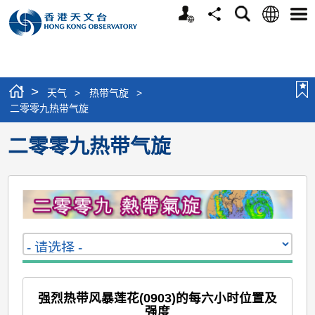
个
语
搜
分
选
人
言
寻
享
单
版
网
站
>
天气
>
热带气旋
>
二零零九热带气旋
二零零九热带气旋
强烈热带风暴莲花(0903)的每六小时位置及
强度