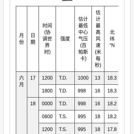
估
估计
计
时间
最低
最
(协
中心
高
北
月
日
东经
调世
强度
气压
风
纬
份
期
°E
界
(百
速
°N
时)
帕斯
(米
卡)
每
秒)
六
17
1200
T.D.
1000
13
18.3
116.
月
1800
T.D.
998
16
18.3
116.
18
0000
T.D.
998
16
18.2
116.
0600
T.S.
995
18
18.2
116.
1200
T.S.
995
18
17.8
116.