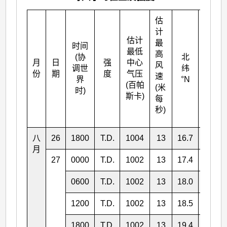
估
计
估计
最
时间
最低
高
(协
北
月
日
强
中心
东经
风
调世
纬
份
期
度
气压
°E
速
界
°N
(百帕
(米
时)
斯卡)
每
秒)
八
26
1800
T.D.
1004
13
16.7
124.8
月
27
0000
T.D.
1002
13
17.4
123.9
0600
T.D.
1002
13
18.0
122.9
1200
T.D.
1002
13
18.5
122.6
1800
T.D.
1002
13
19.4
122.4