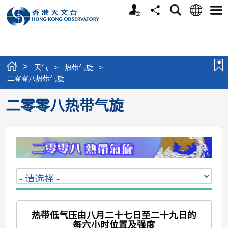
个
语
搜
分
选
人
言
寻
享
单
版
网
站
>
天气
>
热带气旋
>
二零零八热带气旋
二零零八热带气旋
热带低气压由八月二十七日至二十九日的
每六小时位置及强度