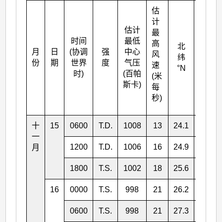
估
计
估计
最
时间
最低
高
北
月
日
(协调
强
中心
东经
风
纬
份
期
世界
度
气压
°E
速
°N
时)
(百帕
(米
斯卡)
每
秒)
十
15
0600
T.D.
1008
13
24.1
147.6
一
1200
T.D.
1006
16
24.9
148.5
月
1800
T.S.
1002
18
25.6
149.7
16
0000
T.S.
998
21
26.2
150.8
0600
T.S.
998
21
27.3
152.7