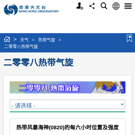
个
语
搜
分
选
人
言
寻
享
单
版
网
站
>
天气
>
热带气旋
>
二零零八热带气旋
二零零八热带气旋
热带风暴海神(0820)的每六小时位置及强度