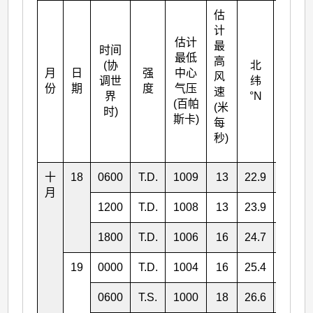
估
计
估计
最
时间
最低
高
(协
北
月
日
强
中心
东经
风
调世
纬
份
期
度
气压
°E
速
界
°N
(百帕
(米
时)
斯卡)
每
秒)
十
18
0600
T.D.
1009
13
22.9
150.4
月
1200
T.D.
1008
13
23.9
149.5
1800
T.D.
1006
16
24.7
148.8
19
0000
T.D.
1004
16
25.4
148.1
0600
T.S.
1000
18
26.6
148.4