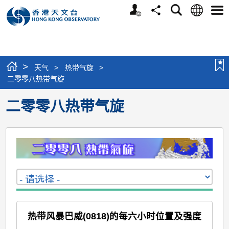
个
语
搜
分
选
人
言
寻
享
单
版
网
站
>
天气
>
热带气旋
>
二零零八热带气旋
二零零八热带气旋
热带风暴巴威(0818)的每六小时位置及强度