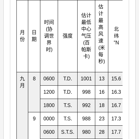
估
计
估计
最
时间
最低
高
(协
中心
北
月
日
东经
风
调世
强度
气压
纬
份
期
°E
速
界
(百
°N
(米
时)
帕斯
每
卡)
秒)
九
8
0600
T.D.
1001
13
15.6
126.
月
1200
T.D.
998
16
16.3
126.
1800
T.S.
992
18
16.7
125.
9
0000
T.S.
988
23
17.3
125.
0600
S.T.S.
980
28
17.7
125.