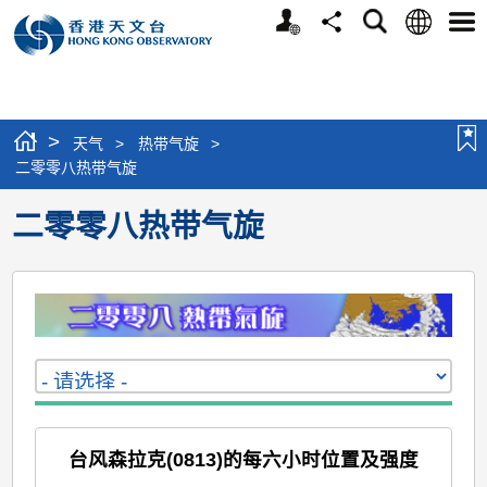
个
语
搜
分
选
人
言
寻
享
单
版
网
站
>
天气
>
热带气旋
>
二零零八热带气旋
二零零八热带气旋
台风森拉克(0813)的每六小时位置及强度