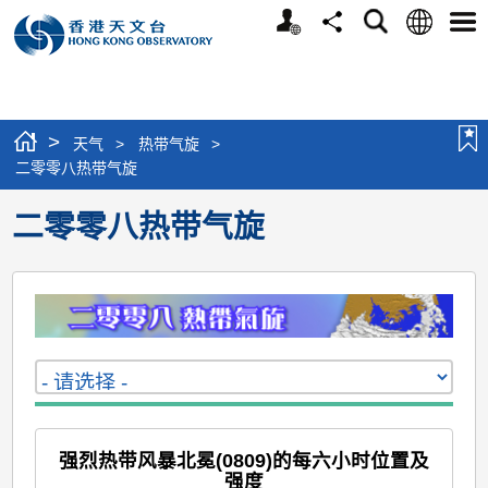
个
语
搜
分
选
人
言
寻
享
单
版
网
站
>
天气
>
热带气旋
>
二零零八热带气旋
二零零八热带气旋
强烈热带风暴北冕(0809)的每六小时位置及
强度