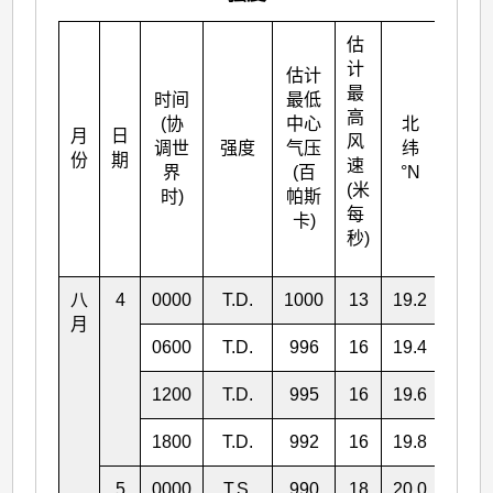
估
计
估计
最
时间
最低
高
(协
中心
北
月
日
东经
风
调世
强度
气压
纬
份
期
°E
速
界
(百
°N
(米
时)
帕斯
每
卡)
秒)
八
4
0000
T.D.
1000
13
19.2
118.
月
0600
T.D.
996
16
19.4
118.
1200
T.D.
995
16
19.6
117.
1800
T.D.
992
16
19.8
117.
5
0000
T.S.
990
18
20.0
116.