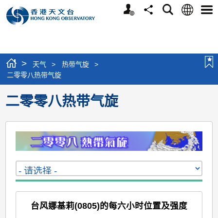
个
语
搜
分
选
人
言
寻
享
单
版
网
站
>
天气
>
热带气旋
>
二零零八热带气旋
二零零八热带气旋
台风娜基莉(0805)的每六小时位置及强度