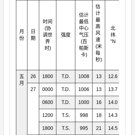
估
计
估计
最
时间
最低
高
(协
中心
北
月
日
东经
风
调世
强度
气压
纬
份
期
°E
速
界
(百
°N
(米
时)
帕斯
每
卡)
秒)
五
26
1800
T.D.
1008
13
12.6
138.
月
27
0000
T.D.
1006
13
13.7
138.
0600
T.D.
1000
16
14.0
137.
1200
T.S.
998
18
14.3
137.
1800
T.S.
995
21
14.5
137.