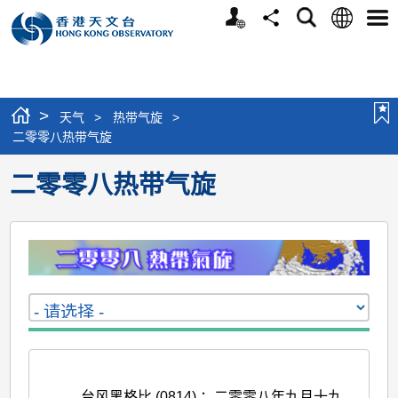
个
语
搜
分
选
人
言
寻
享
单
版
网
站
>
天气
>
热带气旋
>
二零零八热带气旋
二零零八热带气旋
台风黑格比 (0814) ：二零零八年九月十九