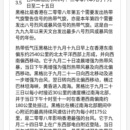
3.5
日至二十五日
黑格比是香港在二零零八年第五个需要发出热带
气旋警告信号的热带气旋，亦是本年第四个需要
发出八号烈风或暴风信号的热带气旋。这是自一
九九九年以来天文台发出最多八号烈风或暴风信
号的年份。
热带低气压黑格比于九月十九日早上在香港东南
偏东约2540公里的北太平洋西部上形成，并向西
南偏西移动。它于九月二十日凌晨增强为热带风
暴，当日下午再增强为强烈热带风暴及向西北偏
西移动。黑格比于九月二十一日向西北移动及进
一步增强为台风，翌日转向西北偏西移动，横过
巴林坦海峡，黄昏进入南海。黑格比于九月二十
三日以每小时接近30公里的速度横过南海北部，
并于当日下午十时至十一时在香港西南偏南约
180公里处掠过。黑格比在横过南海北部期间中
心附近的最高持续风速估计约为每小时175公
里，是二零零八年影响香港最强的台风。它于九
月二十四日早上在广东西部电白附近登陆，当日