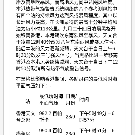
岸及高地吹暴风，而高地风力间中达飓风程度。
本港热带气旋警告系统网络的八个参考测风站中
有四个站的持续风力达烈风或暴风程度，其中以
长洲风力最高，在长洲录得的最高十分钟平均风
速为每小时113公里。九月二十四日凌晨黑格开
始移离香港，本港转吹东南烈风至暴风，天文台
于凌晨12时40分改发八号东南烈风或暴风信号。
随后本港的风力逐渐减弱，天文台于当日上午6
时30分改发三号强风信号。当黑格比进一步移离
香港及本港风势继续减弱，天文台于当日下午12
时50分取消所有热带气旋警告信号。
在黑格比影响香港期间，各站录得的最低瞬时海
平面气压如下：-
最低瞬时海
日期/
时间
站
平面气压
月份
香港天文
992.2 百帕
下午5时49分 – 6
23/9
台总部
斯卡
时57分
990.4 百帕
下午6时51分 – 6
横澜岛
23/9