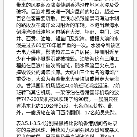
带来的风暴潮及涨潮使到香港沿岸地区水浸及受
破坏。巨浪冲毁长洲一列房屋前的地台，超过一
百名住客需要疏散。巨浪亦损毁愉景湾海边木制
的路段及在海洋公园附近的车辆。本港出现海水
倒灌淹浸低洼地区包括有大澳、坪洲、屯门、深
井、西贡、油塘、鲤鱼门及柴湾。据报大澳的水
浸是过去60至70年最严重的一次。水浸令到该区
无电力供应，影响超过二百户居民。坪洲附近至
少有十艘小艇翻沉或被撞毁。油塘海傍有三艘工
程船在巨浪中被吹断锚链，随水飘流至尖东后，
撞毁该处的海滨长廊。大屿山三个著名的海滩严
重受损，大浪为海滩带来大量垃圾或带走大量海
沙。香港国际机场超过400航班取消或延误，7航
班转飞其它机场。一架停泊在香港国际机场的波
音747-200货机被风吹转了约90度。一艘船只在
香港东北约110公里沉没，七名渔民获救。此
外，一艘货轮在澳门西南翻侧，17名船员失踪。
表3.5.1-3.5.4分别是黑格比影响香港期间各站录
得的最高风速、持续风力达到强风及烈风或暴风
程度的时段、日雨量及最高潮汐资料。图3.5.1-