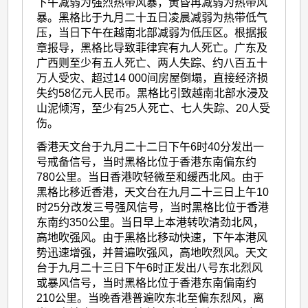
下午减弱为强烈热带风暴，黄昏再减弱为热带风
暴。黑格比于九月二十五日凌晨减弱为热带低气
压，当日下午在越南北部减弱为低压区。根据报
章报导，黑格比导致菲律宾有九人死亡。广东及
广西则至少有五人死亡、两人失踪、约八百五十
万人受灾、超过14 000间房屋倒塌，直接经济损
失约58亿元人民币。黑格比引致越南北部水浸及
山泥倾泻，至少有25人死亡、七人失踪、20人受
伤。
香港天文台于九月二十二日下午6时40分发出一
号戒备信号，当时黑格比位于香港东南偏东约
780公里。当日香港吹轻微至和缓西北风。由于
黑格比移近香港，天文台在九月二十三日上午10
时25分改发三号强风信号，当时黑格比位于香港
东南约350公里。当日早上本港转吹清劲北风，
高地吹强风。由于黑格比移动快速，下午本港风
势迅速增强，并普遍吹强风，高地吹烈风。天文
台于九月二十三日下午6时正发出八号东北烈风
或暴风信号，当时黑格比位于香港东南偏南约
210公里。当晚香港普遍吹东北至偏东烈风，离