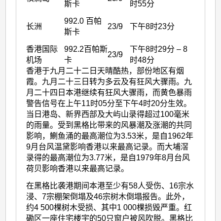
斯卡
时55分
992.0 百帕
长洲
23/9
下午8时23分
斯卡
香港国际
992.2百帕斯
下午8时29分 – 8
23/9
机场
卡
时48分
香港于九月二十二日天晴酷热，部份地区有烟
霞。九月二十三日转为多云及有狂风大骤雨。九
月二十四日本港继续有狂风大骤雨，而黄色暴雨
警告信号在上午11时05分至下午4时20分生效。
当日港岛、新界西部及大屿山录得超过100毫米
的雨量。受到黑格比带来的风暴潮及涨潮的共同
影响，鰂鱼涌的最高潮位为3.53米，是自1962年
9月台风温黛影响香港以来最高记录。而大埔滘
录得的最高潮位为3.77米，是自1979年8月台风
荷贝影响香港以来最高记录。
在黑格比袭港期间本港至少有58人受伤、16宗水
浸、7宗棚架倒塌及46宗树木倒塌报告。此外，
约4 500棵树木受损、其中1 000棵损毁严重。红
磡区一座住宅楼宇的50只窗户被风吹脱。黑格比