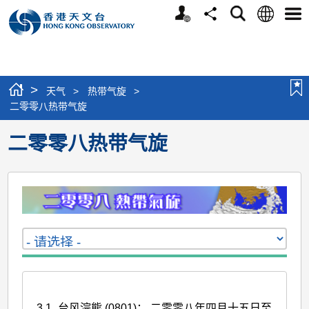
个
语
搜
分
选
人
言
寻
享
单
版
网
站
>
天气
>
热带气旋
>
二零零八热带气旋
二零零八热带气旋
3.1
台风浣熊 (0801)： 二零零八年四月十五日至