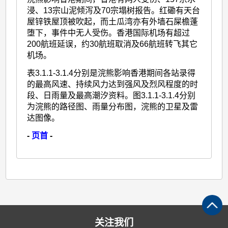
浸、13宗山泥倾泻及70宗塌树报告。红磡有天台
屋锌铁屋顶被吹起，而土瓜湾亦有外墙石屎檐蓬
堕下，事件中无人受伤。香港国际机场有超过
200航班延误，约30航班取消及66航班转飞其它
机场。
表3.1.1-3.1.4分别是浣熊影响香港期间各站录得
的最高风速、持续风力达到强风及烈风程度的时
段、日雨量及最高潮汐资料。图3.1.1-3.1.4分别
为浣熊的路径图、雨量分布图，浣熊的卫星及雷
达图像。
-
页首
-
关注我们