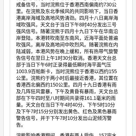
戒备信号，当时浣熊位于香港西南偏南约730公
里。在浣熊及东北季候风的共同影响下，当日香
港离岸海域及高地风势清劲。四月十八日离岸海
域吹强风，天文台于当日下午8时40分发出三号
强风信号。随著浣熊于四月十九日下午在华南沿
岸登陆，本港转吹南至东南风，近海平面处普遍
吹强风，离岸及高地间中吹烈风。随著浣熊在内
陆减弱，本港风势在晚上缓和，所有热带气旋警
告信号在翌日上午1时30分取消。香港天文台总
部于当日下午6时正录得最低瞬时海平面气压
1003.9百帕斯卡，当时浣熊位于香港以西约155
公里。浣熊约于两小时后最接近香港，其位置在
香港西北偏西约150公里。四月十九日香港有雨
及几阵狂风雷暴，下午及黄昏有暴雨，天文台总
部在下午四时至八时期间共录得161.1毫米的雨
量。天文台在当日下午4时40分、下午5时10分
及下午7时15分分别发出黄色、红色及黑色暴雨
警告信号，并于下午7时10分发出山泥倾泻警
告。
浣熊影响香港期间，香港有两人受伤、157宗水