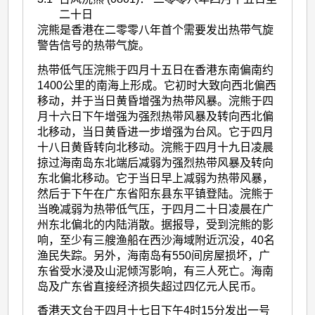
二十日
浣熊是香港在二零零八年首个需要发出热带气旋
警告信号的热带气旋。
热带低气压浣熊于四月十五日在香港东南偏南约
1400公里的南海上形成。它初时大致向西北偏西
移动，并于当日黄昏增强为热带风暴。浣熊于四
月十六日下午增强为强烈热带风暴及转向西北偏
北移动，当日黄昏进一步增强为台风。它于四月
十八日黄昏转向北移动。浣熊于四月十九日凌晨
掠过海南岛东北端后减弱为强烈热带风暴及转向
东北偏北移动。它于当日早上减弱为热带风暴，
然后于下午在广东省阳东县东平镇登陆。浣熊于
当晚减弱为热带低气压，于四月二十日凌晨在广
州东北偏北的内陆消散。据报导，受到浣熊的影
响，至少有三艘渔船在西沙海域附近沉没，40名
渔民失踪。另外，海南岛有550间房屋损坏，广
东省受水浸及山泥倾泻影响，有三人死亡。海南
岛及广东省直接经济损失超过四亿元人民币。
香港天文台于四月十七日下午4时15分发出一号