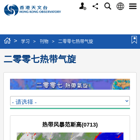
个
语
搜
分
选
人
言
寻
享
单
版
网
站
>
学习
>
刊物
>
二零零七热带气旋
二零零七热带气旋
热带风暴范斯高(0713)