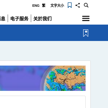
ENG
繁
文字大小
选
消息
电子服务
关於我们
单
展
展
开
开