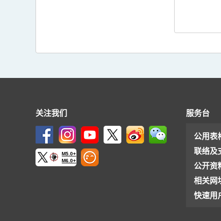
关注我们
服务台
公用表
联络及
M5.0+
M6.0+
公开资
相关网
快速用