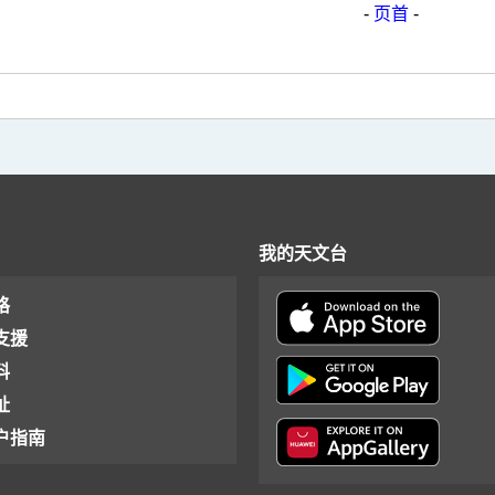
-
页首
-
我的天文台
格
支援
料
址
户指南