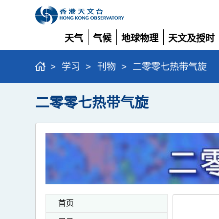
天气
气候
地球物理
天文及授时
展
展
展
展
开
开
开
开
>
学习
>
刊物
>
二零零七热带气旋
二零零七热带气旋
首页