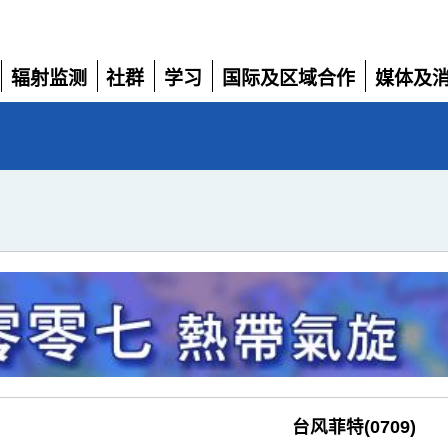
辐射监测
社群
学习
国际及区域合作
媒体及
展
展
展
展
展
开
开
开
开
开
台风菲特(0709)