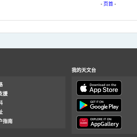
-
页首
-
我的天文台
格
支援
料
址
户指南