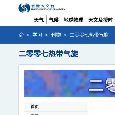
天气
气候
地球物理
天文及授时
展
展
展
展
开
开
开
开
>
学习
>
刊物
>
二零零七热带气旋
二零零七热带气旋
首页