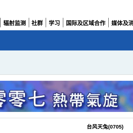
辐射监测
社群
学习
国际及区域合作
媒体及
展
展
展
展
展
开
开
开
开
开
台风天兔(0705)