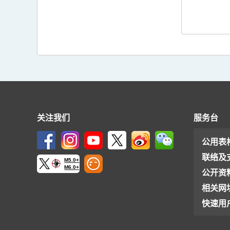
关注我们
服务台
公用表
联络及
M5.0+
M6.0+
公开资
相关网
快速用