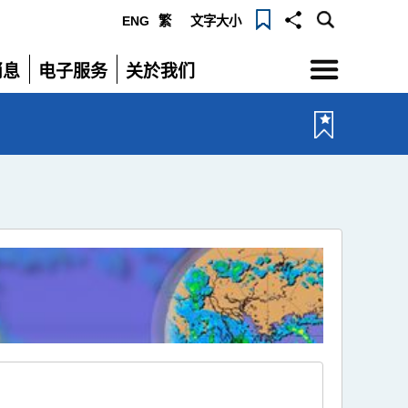
ENG
繁
文字大小
选
消息
电子服务
关於我们
单
展
展
开
开