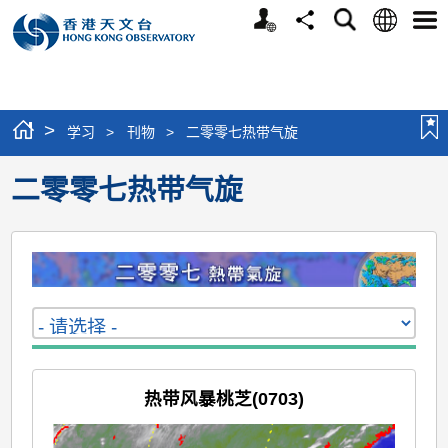
个
语
搜
分
选
人
言
寻
享
单
版
网
站
>
学习
>
刊物
>
二零零七热带气旋
二零零七热带气旋
热带风暴桃芝(0703)