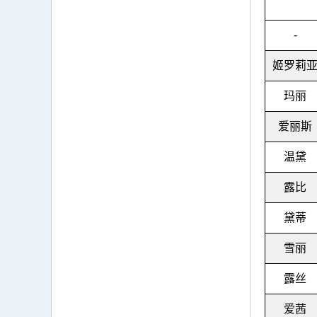
-
姬罗莉
玛丽
爱丽斯
温黛
露比
黛蒂
雪丽
露丝
爱茜