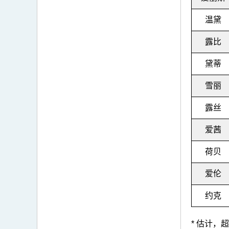
温黛
露比
黛蒂
雪丽
露丝
爱茜
荷贝
爱伦
约克
* 估计，