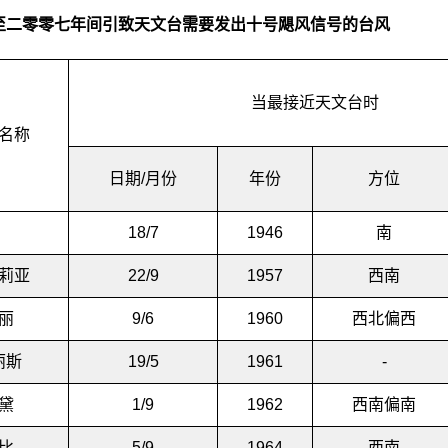
至二零零七年间引致天文台需要发出十号飓风信号的台风
当最接近天文台时
名称
日期/月份
年份
方位
18/7
1946
南
莉亚
22/9
1957
西南
丽
9/6
1960
西北偏西
丽斯
19/5
1961
-
黛
1/9
1962
西南偏南
比
5/9
1964
西南