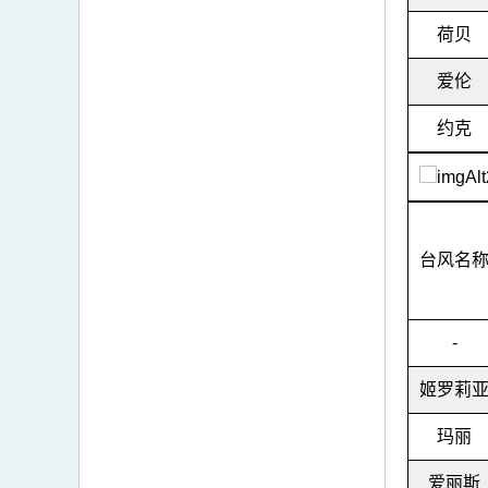
荷贝
爱伦
约克
台风名
-
姬罗莉
玛丽
爱丽斯