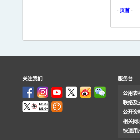
-
页首
-
关注我们
服务台
公用表
联络及
M5.0+
M6.0+
公开资
相关网
快速用