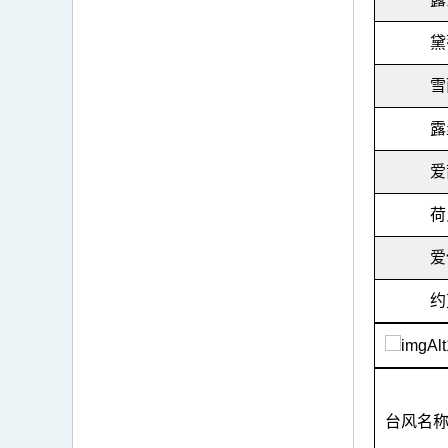
黛
雪
露
爱
荷
爱
约
台风名