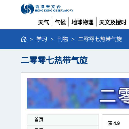
天气
气候
地球物理
天文及授时
展
展
展
展
开
开
开
开
>
学习
>
刊物
>
二零零七热带气旋
二零零七热带气旋
首页
表 4.9