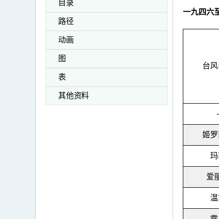
目录
一九四六
路径
动画
图
台风
表
其他资料
-
姬罗
玛
爱
温
露