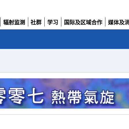
辐射监测
社群
学习
国际及区域合作
媒体及
展
展
展
展
展
开
开
开
开
开