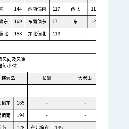
南
144
西南偏南
117
西北
115
西
偏东
169
东南偏东
171
东
126
南
偏北
153
东北偏北
113
-
-
风风向及风速
里每小时)
横澜岛
长洲
大老山
青洲
-
-
-
-
北偏东
185
-
-
-
南偏南
194
-
-
-
西南
128
东北偏东
135
-
-