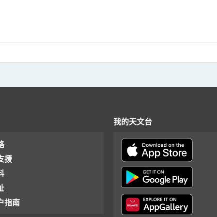
我的天文台
格
支援
料
址
户指南