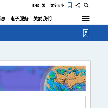
ENG
繁
文字大小
选
消息
电子服务
关於我们
单
展
展
开
开