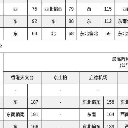
西
75
西北偏西
79
西
115
西
东
92
东
88
东
112
东南
东
63
北
68
东北偏北
59
东北
最高阵
(公
称
香港天文台
京士柏
启德机场
-
-
-
亚
东
187
-
东北偏东
158
东
东南偏南
191
-
东南
164
西
东
166
-
东北偏东
139