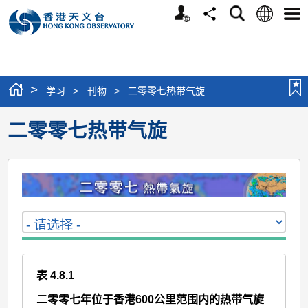
个
语
搜
分
选
人
言
寻
享
单
版
网
站
>
学习
>
刊物
>
二零零七热带气旋
二零零七热带气旋
表 4.8.1
二零零七年位于香港600公里范围内的热带气旋