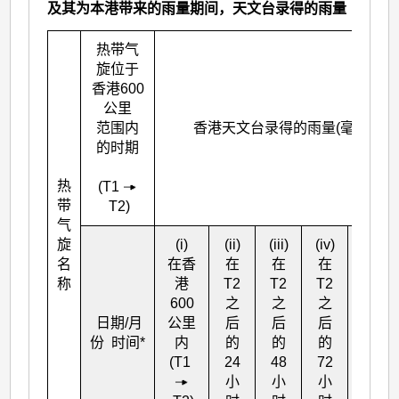
及其为本港带来的雨量期间，天文台录得的雨量
热带气
旋位于
香港600
公里
范围内
香港天文台录得的雨量(毫米)
的时期
热
(T
1
带
T
2
)
气
旋
(i)
(ii)
(iii)
(iv)
(i)+(iv
名
在香
在
在
在
共
称
港
T
2
T
2
T
2
T
1
600
之
之
之
(
T
2
+7
日期/月
公里
后
后
后
小时)
份 时间*
内
的
的
的
(T
1
24
48
72
小
小
小