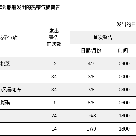
年为船舶发出的热带气旋警告
发出的日
发出
热带气旋
警告
首次警告
的次数
+
日期/月份
时间
暴桃芝
12
4/7
0900
暴
34
3/8
0000
带风暴帕布
34
7/8
0300
暴蝴碟
9
8/8
0600
帕
24
16/8
1800
帕
14
17/9
1800