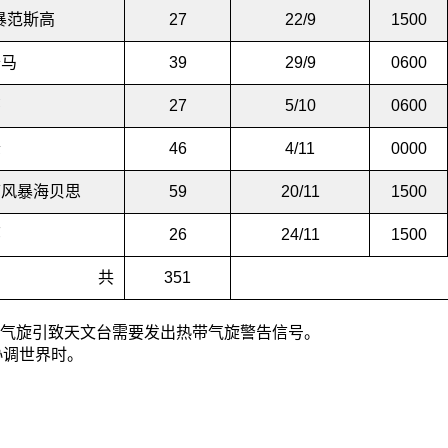
暴范斯高
27
22/9
1500
奇马
39
29/9
0600
莎
27
5/10
0600
琶
46
4/11
0000
带风暴海贝思
59
20/11
1500
娜
26
24/11
1500
共
351
热带气旋引致天文台需要发出热带气旋警告信号。
协调世界时。