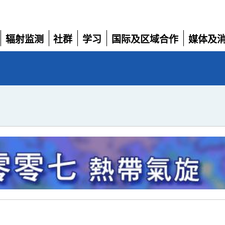
辐射监测
社群
学习
国际及区域合作
媒体及
展
展
展
展
展
开
开
开
开
开