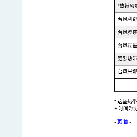
*热带风
台风利
台风罗
台风琵
强烈热
台风米
* 这些
+ 时间为
-
页 首
-