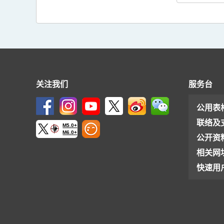
关注我们
服务台
公用表
联络及
M5.0+
M6.0+
公开资
相关网
快速用