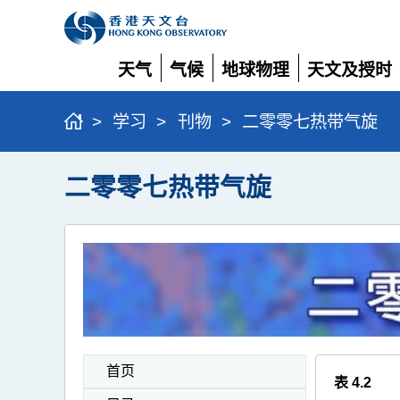
天气
气候
地球物理
天文及授时
展
展
展
展
开
开
开
开
>
学习
>
刊物
>
二零零七热带气旋
二零零七热带气旋
首页
表 4.2