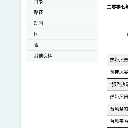
目录
二零零七
路径
动画
图
表
其他资料
热带风
热带风
*强烈热
热带风
台风圣
台风韦