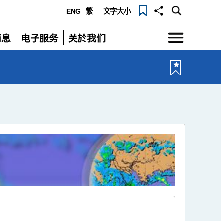
ENG
繁
文字大小
选
消息
电子服务
关於我们
单
展
展
开
开