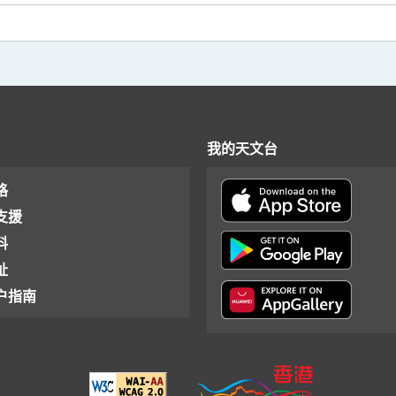
我的天文台
格
支援
料
址
户指南