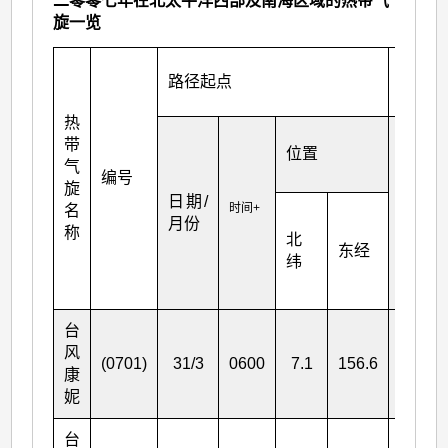
二零零七年在北太平洋西部及南海区域的热带气
旋一览
最高
路径起点
(估计)
热
风
带
位置
力
气
编号
(公
旋
日期/
时间+
里
名
月份
每
称
北
东经
小
纬
时)
台
风
(0701)
31/3
0600
7.1
156.6
140
康
妮
台