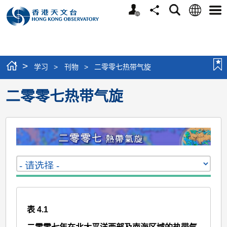
个
语
搜
分
选
人
言
寻
享
单
版
网
站
>
学习
>
刊物
>
二零零七热带气旋
二零零七热带气旋
表 4.1