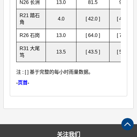
N26 长洲
13.0
81.5
94.5
R21 踏石
4.0
[ 42.0 ]
[ 46.0 ]
角
R26 石岗
13.0
[ 64.0 ]
[ 77.0 ]
R31 大尾
13.5
[ 43.5 ]
[ 57.0 ]
笃
注 : [ ] 基于完整的每小时雨量数据。
-
页首
-
关注我们