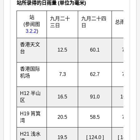
站所录得的日雨量 (单位为毫米)
站
九月二十
九月二十四
总雨量
(参阅图
三日
日
3.2.2
)
香港天文
12.5
60.1
72.6
台
香港国际
7.3
62.7
70.0
机场
H12 半山
16.5
91.0
107.5
区
H19 筲箕
20.5
58.5
79.0
湾
H21 浅水
19.5
[ 124.0 ]
[ 143.5 ]