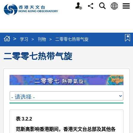
个
语
搜
分
选
人
言
寻
享
单
版
网
站
>
学习
>
刊物
>
二零零七热带气旋
二零零七热带气旋
表 3.2.2
范斯高影响香港期间，香港天文台总部及其他各