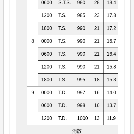
0600
S.T.S.
980
28
18.4
117.
1200
T.S.
985
23
17.8
116.
1800
T.S.
990
21
17.2
114.
8
0000
T.S.
990
21
16.7
114.
0600
T.S.
990
21
16.4
113.
1200
T.S.
990
21
15.8
112.
1800
T.S.
995
18
15.3
112.
9
0000
T.D.
997
16
14.0
111.8
0600
T.D.
998
16
13.7
111.3
1200
T.D.
1000
13
11.9
110.
消散