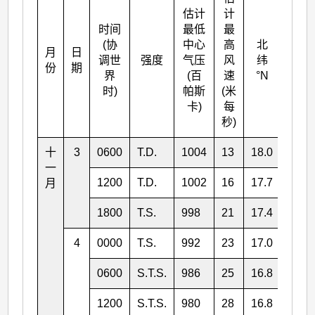
估计
计
时间
最低
最
(协
中心
高
北
月
日
东经
调世
强度
气压
风
纬
份
期
°E
界
(百
速
°N
时)
帕斯
(米
卡)
每
秒)
十
3
0600
T.D.
1004
13
18.0
128.
一
1200
T.D.
1002
16
17.7
127.
月
1800
T.S.
998
21
17.4
125.
4
0000
T.S.
992
23
17.0
124.
0600
S.T.S.
986
25
16.8
123.
1200
S.T.S.
980
28
16.8
122.