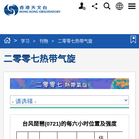
个
语
搜
分
选
人
言
寻
享
单
版
网
站
>
学习
>
刊物
>
二零零七热带气旋
二零零七热带气旋
台风琵琶(0721)的每六小时位置及强度
估